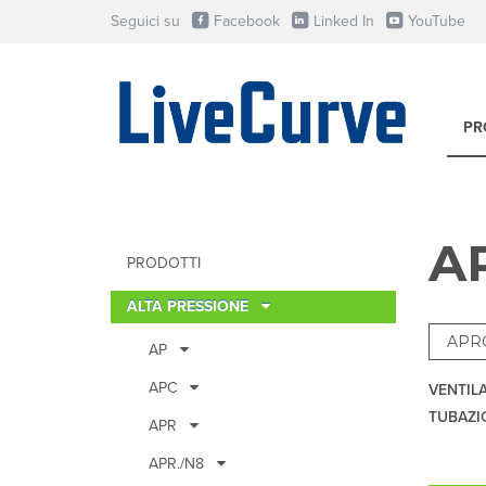
Seguici su
Facebook
Linked In
YouTube
PR
A
PRODOTTI
ALTA PRESSIONE
AP
APC
VENTIL
TUBAZI
APR
APR./N8