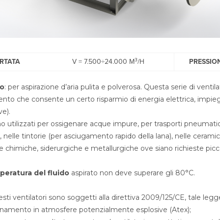
3
RTATA
V = 7.500÷24.000 M
/H
PRESSIO
o
: per aspirazione d’aria pulita e polverosa. Questa serie di ventil
nto che consente un certo risparmio di energia elettrica, impiega
ve).
 utilizzati per ossigenare acque impure, per trasporti pneumatici,
i, nelle tintorie (per asciugamento rapido della lana), nelle ceramic
ie chimiche, siderurgiche e metallurgiche ove siano richieste picc
peratura del fluido
aspirato non deve superare gli 80°C.
esti ventilatori sono soggetti alla direttiva 2009/125/CE, tale legg
onamento in atmosfere potenzialmente esplosive (Atex);