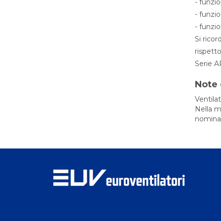
- funzi
- funzi
- funzi
Si ricor
rispetto
Serie A
Note 
Ventilat
Nella m
nominal