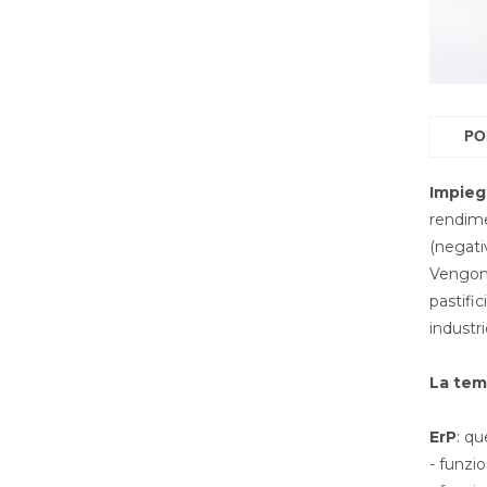
PO
Impieg
rendime
(negati
Vengono
pastific
industr
La tem
ErP
: qu
- funzi