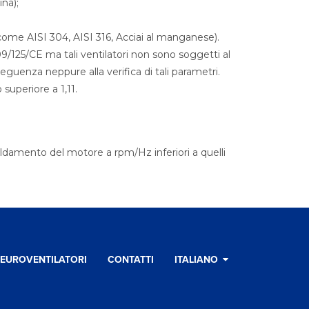
na);
i come AISI 304, AISI 316, Acciai al manganese).
2009/125/CE ma tali ventilatori non sono soggetti al
eguenza neppure alla verifica di tali parametri.
periore a 1,11.
aldamento del motore a rpm/Hz inferiori a quelli
EUROVENTILATORI
CONTATTI
ITALIANO