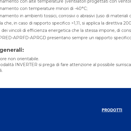
onamento con alte temperature (ventilatori progettati con ventoli
onamento con temperature minori di -40°C;
onamento in ambienti tossici, corrosivi o abrasivi (uso di material
da che, in caso di rapporto specifico >1,11, si applica la direttiva 
 dei vincoli di efficienza energetica che la stessa impone, di cons
PRED-APRFD-APRGD presentano sempre un rapporto specifico su
generali:
ore non orientabile.
odalità INVERTER si prega di fare attenzione al possibile surrisc
i.
PRODOTTI