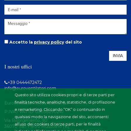
Accetto la
privacy policy
del sito
INVIA
I nostri uffici
+39 0444472472
info@euroventilatori.com
Questo sito utilizza cookies propri e di terze parti per
finalità tecniche, analitiche, statistiche, di profilazione
Euroventilatori International Srl
e remarketing. Cliccando “OK” o continuando in
P.IVA / VAT ID:
03038290247
qualsiasi modo la navigazione del sito, acconsenti
Via Risorgimento, 90
all’uso dei cookies di terze parti, per le finalità
36070
San Pietro Mussolino (Vi)