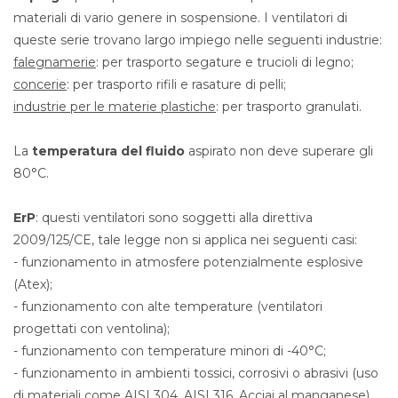
materiali di vario genere in sospensione. I ventilatori di
queste serie trovano largo impiego nelle seguenti industrie:
falegnamerie
: per trasporto segature e trucioli di legno;
concerie
: per trasporto rifili e rasature di pelli;
industrie per le materie plastiche
: per trasporto granulati.
La
temperatura del fluido
aspirato non deve superare gli
80°C.
ErP
: questi ventilatori sono soggetti alla direttiva
2009/125/CE, tale legge non si applica nei seguenti casi:
- funzionamento in atmosfere potenzialmente esplosive
(Atex);
- funzionamento con alte temperature (ventilatori
progettati con ventolina);
- funzionamento con temperature minori di -40°C;
- funzionamento in ambienti tossici, corrosivi o abrasivi (uso
di materiali come AISI 304, AISI 316, Acciai al manganese).