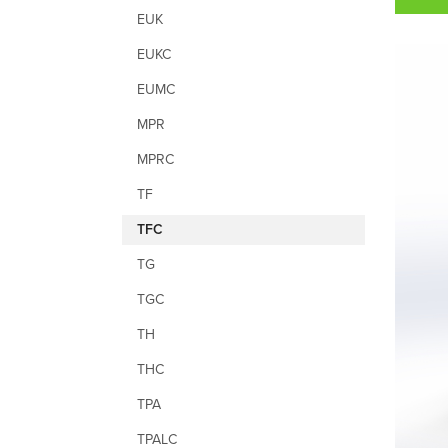
EUK
EUKC
EUMC
MPR
MPRC
TF
TFC
TG
TGC
TH
THC
TPA
TPALC