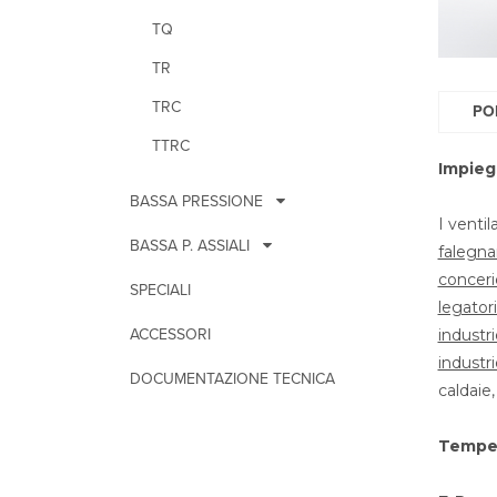
TQ
TR
TRC
PO
TTRC
Impieg
BASSA PRESSIONE
I ventil
BASSA P. ASSIALI
falegn
conceri
SPECIALI
legator
ACCESSORI
industri
industr
DOCUMENTAZIONE TECNICA
caldaie,
Temper