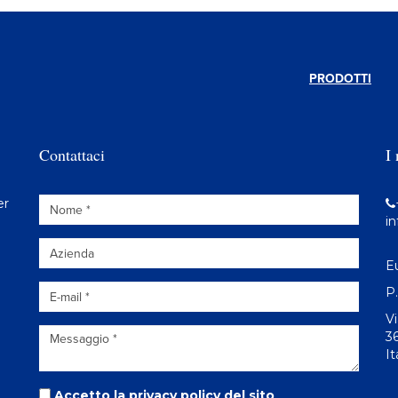
PRODOTTI
Contattaci
I 
er
i
Eu
P
V
3
It
Accetto la
privacy policy
del sito