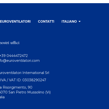
EUROVENTILATORI
CONTATTI
ITALIANO
nostri uffici
+39 0444472472
nfo@euroventilatori.com
roventilatori International Srl
.IVA / VAT ID:
03038290247
ia Risorgimento, 90
6070
San Pietro Mussolino (Vi)
alia