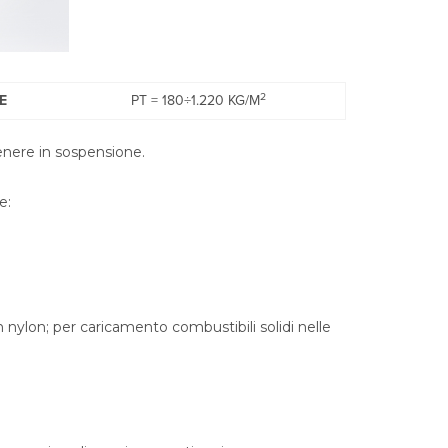
2
E
PT = 180÷1.220 KG/M
genere in sospensione.
e:
i in nylon; per caricamento combustibili solidi nelle