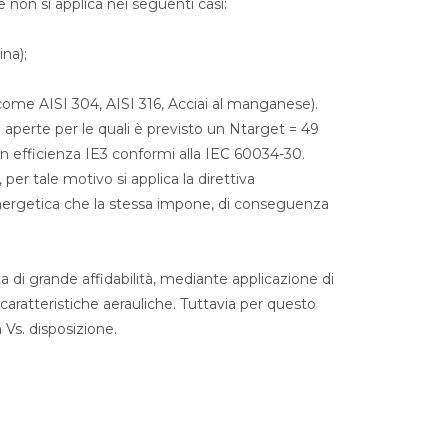
e non si applica nei seguenti casi:
na);
i come AISI 304, AISI 316, Acciai al manganese).
 aperte per le quali è previsto un Ntarget = 49
n efficienza IE3 conformi alla IEC 60034-30.
 per tale motivo si applica la direttiva
energetica che la stessa impone, di conseguenza
a di grande affidabilità, mediante applicazione di
caratteristiche aerauliche. Tuttavia per questo
 Vs. disposizione.