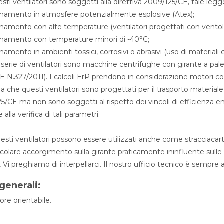
esti ventilatori sono soggetti alla direttiva 2009/125/CE, tale legg
onamento in atmosfere potenzialmente esplosive (Atex);
onamento con alte temperature (ventilatori progettati con ventoli
onamento con temperature minori di -40°C;
onamento in ambienti tossici, corrosivi o abrasivi (uso di material
serie di ventilatori sono macchine centrifughe con girante a pale
E N.327/2011). I calcoli ErP prendono in considerazione motori co
da che questi ventilatori sono progettati per il trasporto materiale,
5/CE ma non sono soggetti al rispetto dei vincoli di efficienza 
alla verifica di tali parametri.
uesti ventilatori possono essere utilizzati anche come stracciacart
icolare accorgimento sulla girante praticamente ininfluente sulle 
, Vi preghiamo di interpellarci. Il nostro ufficio tecnico è sempre a
generali:
ore orientabile.