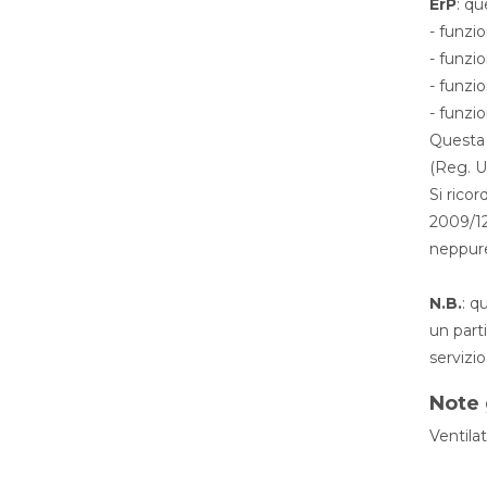
ErP
: qu
- funzi
- funzi
- funzi
- funzi
Questa 
(Reg. U
Si ricor
2009/12
neppure 
N.B.
: q
un part
servizio
Note 
Ventilat