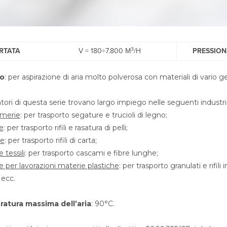
3
RTATA
V = 180÷7.800 M
/H
PRESSION
o
: per aspirazione di aria molto polverosa con materiali di vario 
atori di questa serie trovano largo impiego nelle seguenti industri
amerie
: per trasporto segature e trucioli di legno;
e
: per trasporto rifili e rasatura di pelli;
ie
: per trasporto rifili di carta;
e tessili
: per trasporto cascami e fibre lunghe;
ie per lavorazioni materie plastiche
: per trasporto granulati e rifil
 ecc.
atura massima dell’aria
: 90°C.