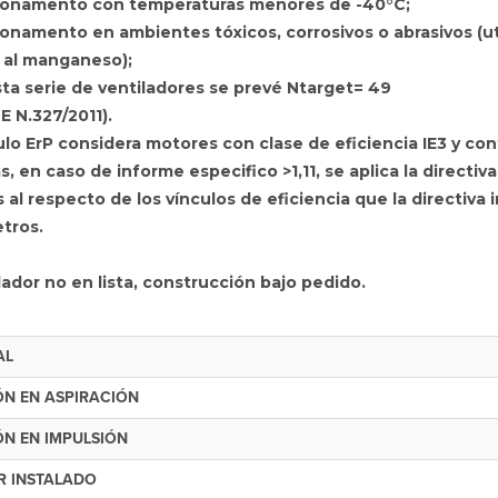
ionamento con temperaturas menores de -40°C;
ionamento en ambientes tóxicos, corrosivos o abrasivos (ut
 al manganeso);
sta serie de ventiladores se prevé Ntarget= 49
E N.327/2011).
culo ErP considera motores con clase de eficiencia IE3 y co
 en caso de informe especifico >1,11, se aplica la directi
 al respecto de los vínculos de eficiencia que la directiva 
tros.
ador no en lista, construcción bajo pedido.
AL
ÓN EN ASPIRACIÓN
ÓN EN IMPULSIÓN
 INSTALADO