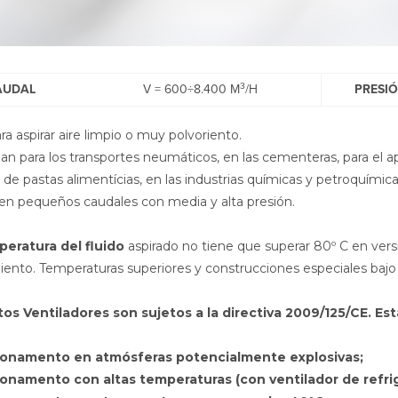
3
AUDAL
V = 600÷8.400 M
/H
PRESI
ara aspirar aire limpio o muy polvoriento.
izan para los transportes neumáticos, en las cementeras, para el a
s de pastas alimentícias, en las industrias químicas y petroquímic
en pequeños caudales con media y alta presión.
eratura del fluido
aspirado no tiene que superar 80º C en vers
iento. Temperaturas superiores y construcciones especiales bajo
tos Ventiladores son sujetos a la directiva 2009/125/CE. Es
ionamento en atmósferas potencialmente explosivas;
ionamento con altas temperaturas (con ventilador de refrig