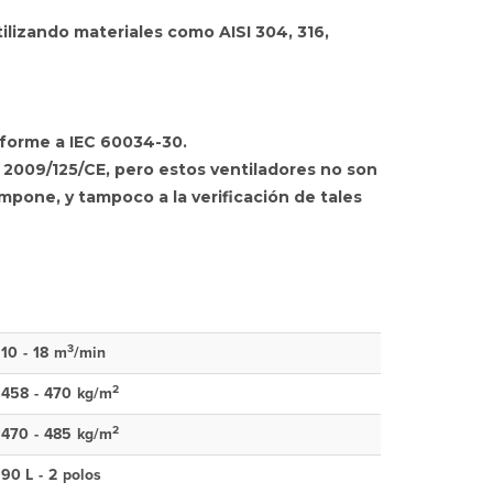
ilizando materiales como AISI 304, 316,
nforme a IEC 60034-30.
va 2009/125/CE, pero estos ventiladores no son
impone, y tampoco a la verificación de tales
3
10
-
18
m
/min
2
458
-
470
kg/m
2
470
-
485
kg/m
90 L
-
2
polos