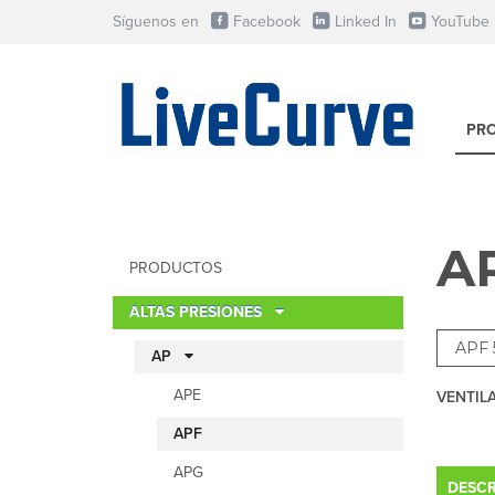
Síguenos en
Facebook
Linked In
YouTube
PR
AP
PRODUCTOS
ALTAS PRESIONES
AP
APE
VENTIL
APF
APG
DESCR