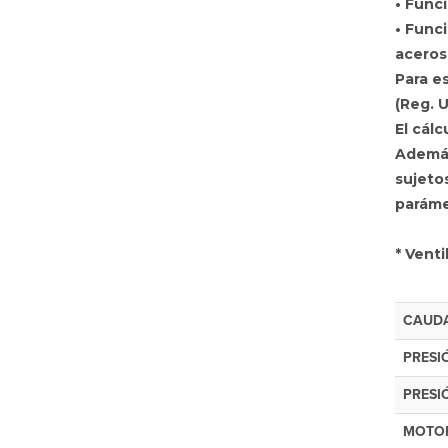
• Func
• Func
aceros
Para e
(Reg. U
El cál
Además,
sujetos
paráme
*
Ventil
CAUD
PRESI
PRESI
MOTOR