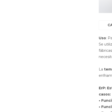
C
Uso
: P
Se util
fábrica
necesit
La
temp
enfriam
ErP: Es
casos:
• Func
• Func