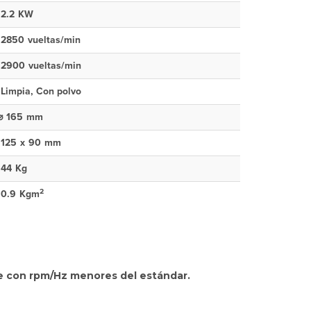
2.2
KW
2850
vueltas/min
2900
vueltas/min
Limpia, Con polvo
⌀
165
mm
125
x
90
mm
44
Kg
2
0.9
Kgm
se con rpm/Hz menores del estándar.