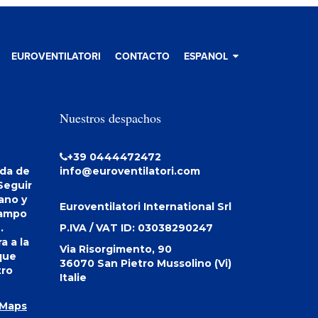
EUROVENTILATORI
CONTACTO
ESPANOL
Nuestros despachos
+39 0444472472
ida de
info@euroventilatori.com
Seguir
ano y
Euroventilatori International Srl
iampo
.
P.IVA / VAT ID:
03038290247
a a la
Via Risorgimento, 90
 que
36070
San Pietro Mussolino (Vi)
tro
Italie
 Maps