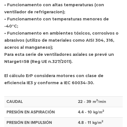
• Funcionamento con altas temperaturas (con
ventilador de refrigeracíon);
• Funcionamento con temperaturas menores de
-40°C;
• Funcionamento en ambientes tóxicos, corrosivos o
abrasivos (utilizo de materiales como AISI 304, 316,
aceros al manganeso);
Para esta serie de ventiladores axiales se prevé un
Ntarget=58 (Reg UE n.327/2011).
El cálculo ErP considera motores con clase de
eficiencia IE3 y conforme a IEC 60034-30.
3
CAUDAL
22
-
39
m
/min
2
PRESIÓN EN ASPIRACIÓN
4.4
-
10
kg/m
2
PRESIÓN EN IMPULSIÓN
4.8
-
11
kg/m