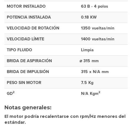
MOTOR INSTALADO
63 B
-
4
polos
POTENCIA INSTALADA
0.18
KW
VELOCIDAD DE ROTACIÓN
1350
vueltas/min
VELOCIDAD LÍMITE
1400
vueltas/min
TIPO FLUIDO
Limpia
BRIDA DE ASPIRACIÓN
⌀
315
mm
BRIDA DE IMPULSIÓN
315
x
N/A
mm
PESO SIN MOTOR
7.5
Kg
2
2
GD
N/A
Kgm
Notas generales:
El motor podría recalentarse con rpm/Hz menores del
estándar.