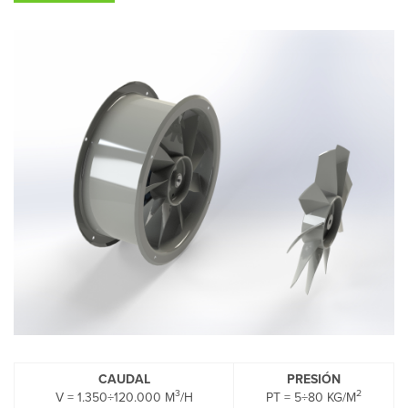
CAUDAL
PRESIÓN
3
2
V = 1.350÷120.000 M
/H
PT = 5÷80 KG/M