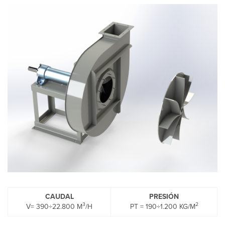
CAUDAL
PRESIÓN
3
2
V= 390÷22.800 M
/H
PT = 190÷1.200 KG/M